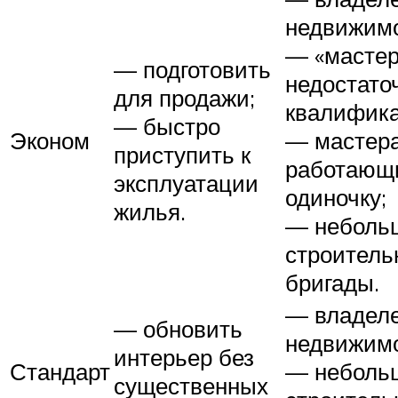
недвижимо
— «мастер
— подготовить
недостато
для продажи;
квалифика
— быстро
Эконом
— мастера
приступить к
работающ
эксплуатации
одиночку;
жилья.
— неболь
строитель
бригады.
— владел
— обновить
недвижимо
интерьер без
Стандарт
— неболь
существенных