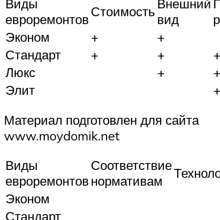
Виды
Внешний
П
Стоимость
евроремонтов
вид
Эконом
+
+
Стандарт
+
+
Люкс
+
Элит
Материал подготовлен для сайта
www.moydomik.net
Виды
Соответствие
Технол
евроремонтов
нормативам
Эконом
Стандарт