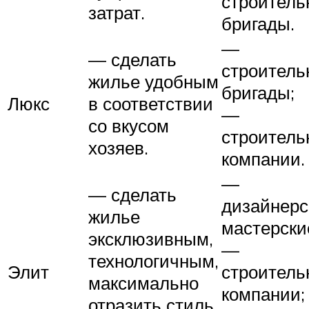
строитель
затрат.
бригады.
—
— сделать
строитель
жилье удобным
бригады;
Люкс
в соответствии
—
со вкусом
строитель
хозяев.
компании.
—
— сделать
дизайнерс
жилье
мастерски
эксклюзивным,
—
технологичным,
Элит
строитель
максимально
компании;
отразить стиль