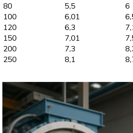
80
5,5
6
100
6,01
6,
120
6,3
7,
150
7,01
7,
200
7,3
8,
250
8,1
8,