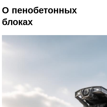
О пенобетонных
блоках