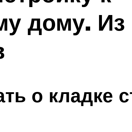
у дому. Из
в
ать о кладке с