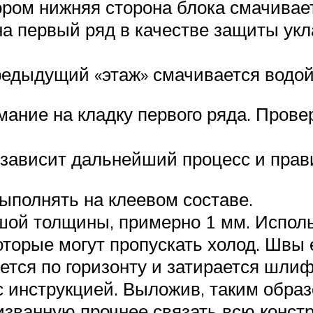
ором нижняя сторона блока смачивае
на первый ряд в качестве защиты ук
редыдущий «этаж» смачивается водо
ание на кладку первого ряда. Провер
 зависит дальнейший процесс и прав
полнять на клеевом составе.
шой толщины, примерно 1 мм. Исполь
торые могут пропускать холод. Швы 
ется по горизонту и затирается шли
с инструкцией. Выложив, таким образ
ризванную прочнее связать всю конст