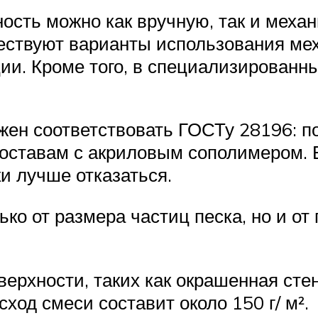
ость можно как вручную, так и мех
ествуют варианты использования мех
ии. Кроме того, в специализированн
жен соответствовать ГОСТу 28196: п
оставам с акриловым сополимером. 
ки лучше отказаться.
лько от размера частиц песка, но и о
верхности, таких как окрашенная сте
ход смеси составит около 150 г/ м².