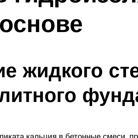
 основе
е жидкого ст
олитного фунд
ликата кальция в бетонные смеси, 