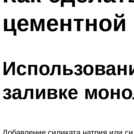
цементной
Использовани
заливке мон
Добавление силиката натрия или си