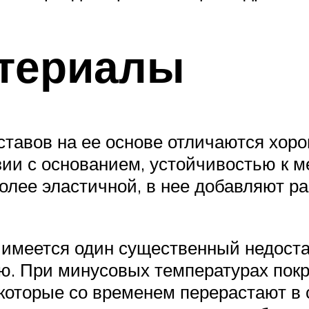
териалы
оставов на ее основе отличаются хо
зии с основанием, устойчивостью к 
олее эластичной, в нее добавляют р
меется один существенный недостато
ю. При минусовых температурах покр
которые со временем перерастают в