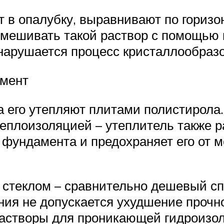
 в опалубку, выравнивают по горизон
емешивать такой раствор с помощью 
м нарушается процесс кристаллообраз
амент
а его утепляют плитами полистирола.
еплоизоляцией – утеплитель также ра
 фундамента и предохраняет его от 
стеклом – сравнительно дешевый с
ния не допускается ухудшение прочно
астворы для проникающей гидроизо