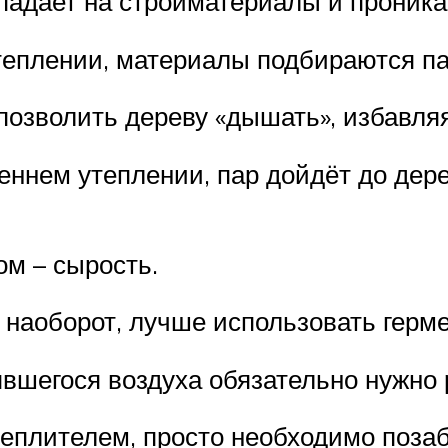
опадает на стройматериалы и проникае
теплении, материалы подбираются п
позволить дереву «дышать», избавляя
еннем утеплении, пар дойдёт до дер
ом – сырость.
 наоборот, лучше использовать герм
вшегося воздуха обязательно нужно 
еплителем, просто необходимо позаб