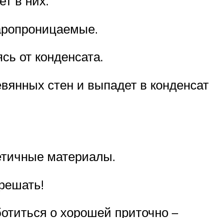
т в них.
аропроницаемые.
сь от конденсата.
евянных стен и выпадет в конденсат
етичные материалы.
решать!
отиться о хорошей приточно –