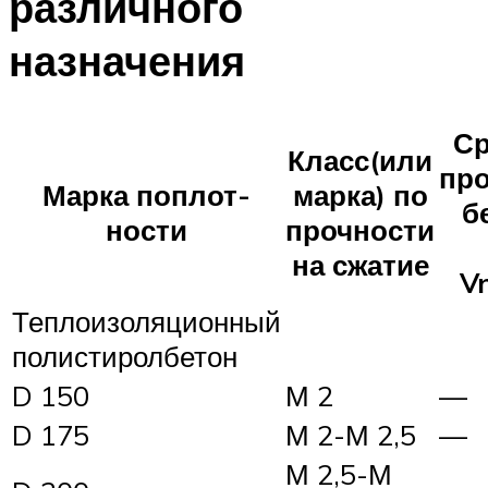
различного
назначения
Ср
Класс(или
пр
Марка поплот-
марка) по
б
ности
прочности
на сжатие
V
Теплоизоляционный
полистиролбетон
D 150
М 2
—
D 175
М 2-М 2,5
—
М 2,5-М