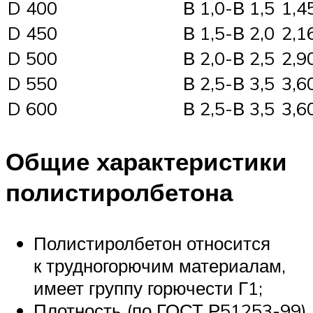
D 400
В 1,0-В 1,5
1,4
D 450
В 1,5-В 2,0
2,1
D 500
В 2,0-В 2,5
2,9
D 550
В 2,5-В 3,5
3,6
D 600
В 2,5-В 3,5
3,6
Общие характеристики
полистиролбетона
Полистиролбетон относится
к трудногорючим материалам,
имеет группу горючести Г1;
Плотность (по ГОСТ Р51253-99)