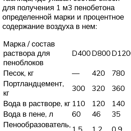
для получения 1 м3 пенобетона
определенной марки и процентное
содержание воздуха в нем:
Марка / состав
раствора для
D400
D800
D120
пеноблоков
Песок, кг
—
420
780
Портландцемент,
300
320
360
кг
Вода в растворе, кг
110
120
140
Вода в пене, л
60
46
35
Пенообразователь,
1,5
1,2
0,9