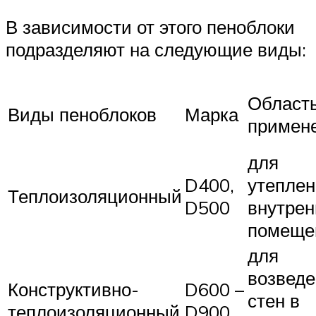
В зависимости от этого пеноблоки
подразделяют на следующие виды:
Област
Виды пеноблоков
Марка
примен
для
D400,
утепле
Теплоизоляционный
D500
внутрен
помеще
для
возвед
Конструктивно-
D600 –
стен в
теплоизоляционный
D900