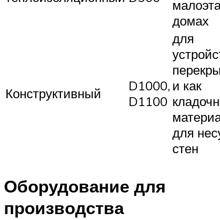
малоэт
домах
для
устройс
перекр
D1000,
и как
Конструктивный
D1100
кладоч
матери
для не
стен
Оборудование для
производства