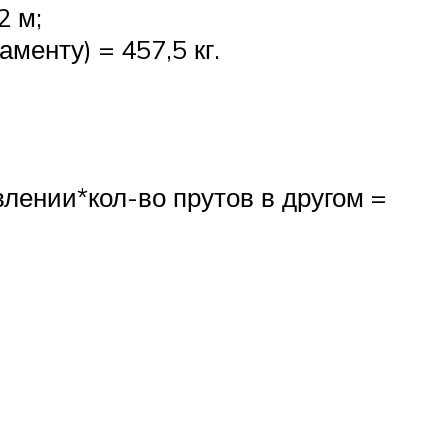
2 м;
менту) = 457,5 кг.
лении*кол-во прутов в другом =