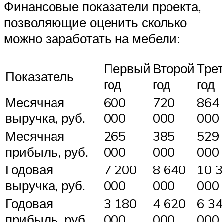
Финансовые показатели проекта,
позволяющие оценить сколько
можно заработать на мебели:
Первый
Второй
Тре
Показатель
год
год
год
Месячная
600
720
864
выручка, руб.
000
000
000
Месячная
265
385
529
прибыль, руб.
000
000
000
Годовая
7 200
8 640
10 
выручка, руб.
000
000
000
Годовая
3 180
4 620
6 3
прибыль, руб.
000
000
000