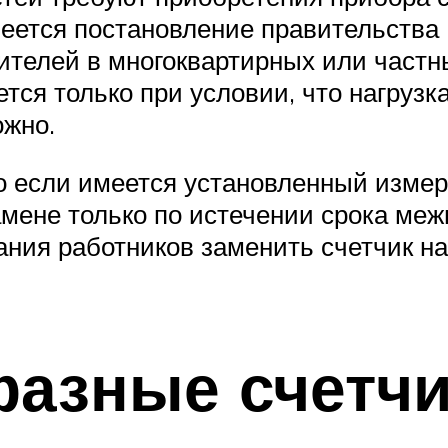
меется постановление правительства 
бителей в многоквартирных или частн
тся только при условии, что нагрузк
ожно.
то если имеется установленный изме
замене только по истечении срока ме
вания работников заменить счетчик н
фазные счетч