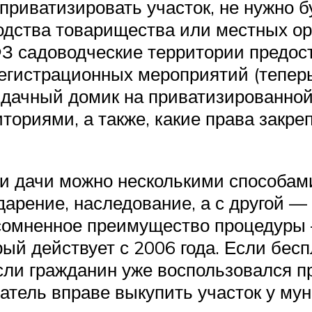
приватизировать участок, не нужно 
дства товарищества или местных орг
ФЗ садоводческие территории предос
егистрационных мероприятий (теперь
 дачный домик на приватизированной
ториями, а также, какие права закр
и дачи можно несколькими способами
арение, наследование, а с другой — 
есомненное преимущество процедуры 
рый действует с 2006 года. Если бес
сли гражданин уже воспользовался 
атель вправе выкупить участок у му