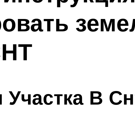
ровать зем
СНТ
 Участка В Сн