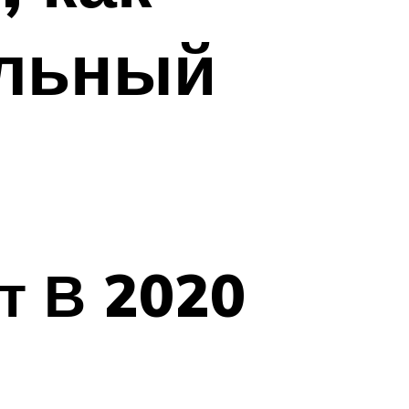
ельный
т В 2020