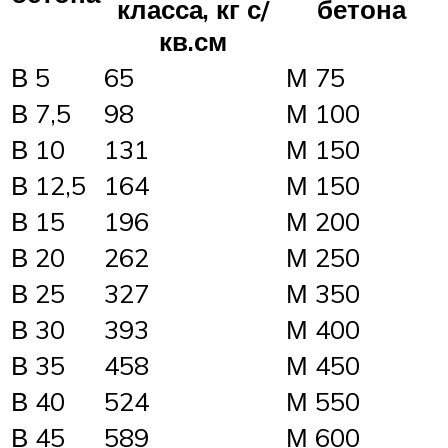
класса, кг с/
бетона
кв.см
В 5
65
М 75
В 7,5
98
М 100
В 10
131
М 150
В 12,5
164
М 150
В 15
196
М 200
В 20
262
М 250
В 25
327
М 350
В 30
393
М 400
В 35
458
М 450
В 40
524
М 550
В 45
589
М 600