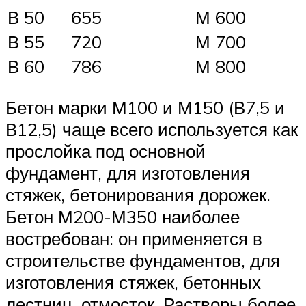
В 50
655
М 600
В 55
720
М 700
В 60
786
М 800
Бетон марки М100 и М150 (В7,5 и
В12,5) чаще всего используется как
прослойка под основной
фундамент, для изготовления
стяжек, бетонирования дорожек.
Бетон М200-М350 наиболее
востребован: он применяется в
строительстве фундаментов, для
изготовления стяжек, бетонных
лестниц, отмосток. Растворы более