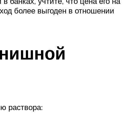
в банках, учтите, что цена его на
дход более выгоден в отношении
инишной
ю раствора: