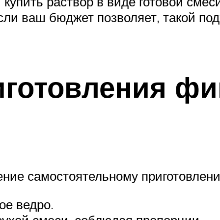
упить раствор в виде готовой смеси 
сли ваш бюджет позволяет, такой по
ни и сил.
иготовления ф
ение самостоятельному приготовлени
ое ведро.
ухой смеси, соблюдая пропорции.