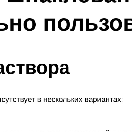
ьно пользо
аствора
утствует в нескольких вариантах: