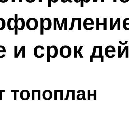
 оформление
 и срок де
т топоплан