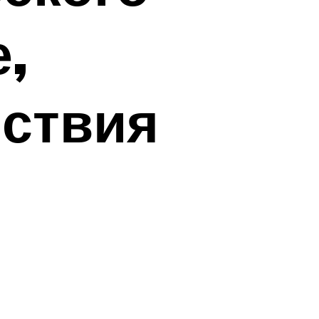
,
йствия