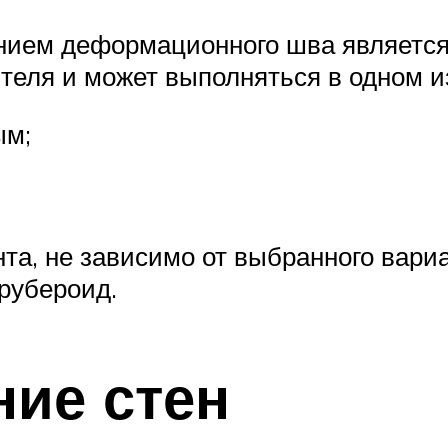
нием деформационного шва является 
теля и может выполняться в одном из
ым;
а, не зависимо от выбранного вариа
 рубероид.
ние стен