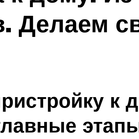
. Делаем с
пристройку к 
главные этап