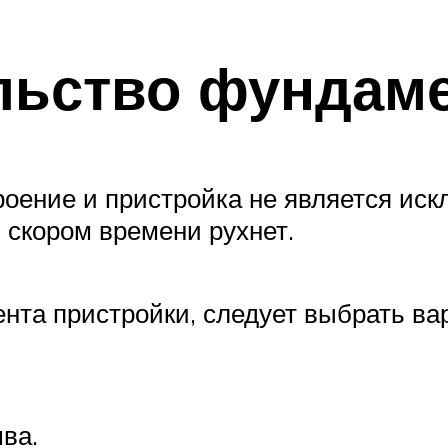
льство фундам
оение и пристройка не является ис
в скором времени рухнет.
та пристройки, следует выбрать вар
ва.