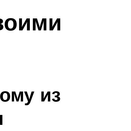
воими
дому из
ы