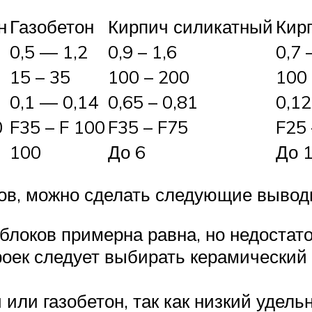
н
Газобетон
Кирпич силикатный
Кир
0,5 — 1,2
0,9 – 1,6
0,7 
15 – 35
100 – 200
100 
0,1 — 0,14
0,65 – 0,81
0,12
0
F35 – F 100
F35 – F75
F25 
100
До 6
До 
ов, можно сделать следующие вывод
 блоков примерна равна, но недостат
роек следует выбирать керамический 
или газобетон, так как низкий удель