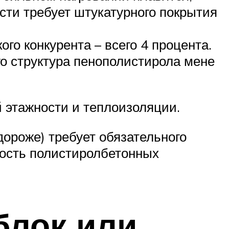
сти требует штукатурного покрытия
го конкурента – всего 4 процента.
го структура пенополистирола мене
 этажности и теплоизоляции.
дороже) требует обязательного
мость полистиролбетонных
блок или