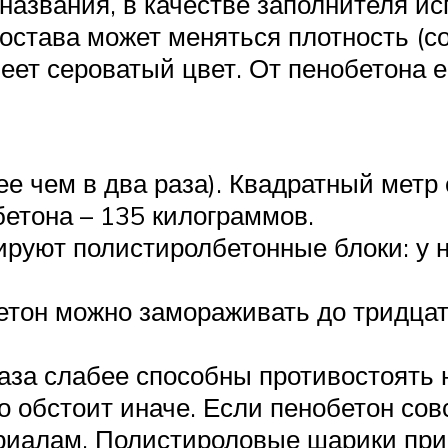
 названия, в качестве заполнителя и
состава может меняться плотность (с
ет сероватый цвет. От пенобетона его
ее чем в два раза). Квадратный метр 
бетона – 135 килограммов.
руют полистиролбетонные блоки: у ни
етон можно замораживать до тридцати
аза слабее способны противостоять н
 обстоит иначе. Если пенобетон совсе
риалам. Полистироловые шарики при