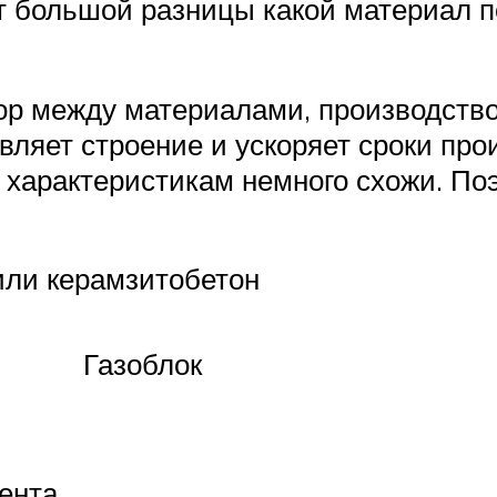
т большой разницы какой материал п
ор между материалами, производств
вляет строение и ускоряет сроки про
 характеристикам немного схожи. Поэ
 или керамзитобетон
Газоблок
ента