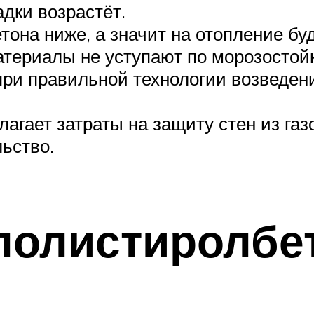
адки возрастёт.
етона ниже, а значит на отопление б
атериалы не уступают по морозостой
при правильной технологии возведен
гает затраты на защиту стен из газо
ьство.
полистиролбе