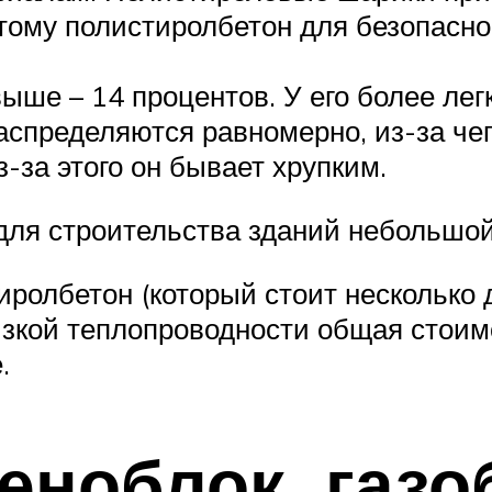
ому полистиролбетон для безопасно
ше – 14 процентов. У его более легко
аспределяются равномерно, из-за че
з-за этого он бывает хрупким.
 для строительства зданий небольшой
тиролбетон (который стоит несколько 
изкой теплопроводности общая стои
.
еноблок, газо