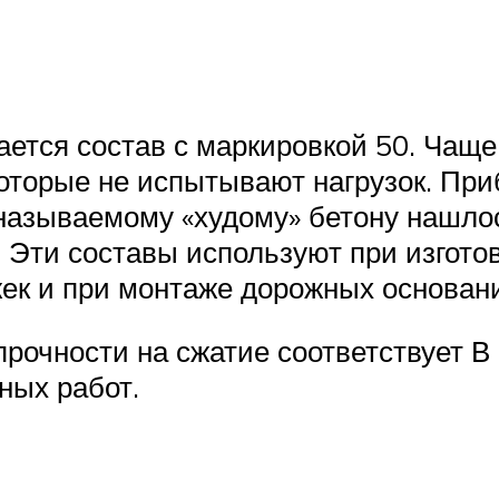
тся состав с маркировкой 50. Чаще 
 которые не испытывают нагрузок. Пр
к называемому «худому» бетону нашл
. Эти составы используют при изго
жек и при монтаже дорожных основан
 прочности на сжатие соответствует В
ных работ.