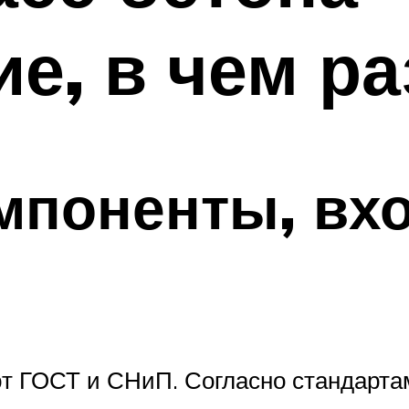
е, в чем р
мпоненты, вх
т ГОСТ и СНиП. Согласно стандартам