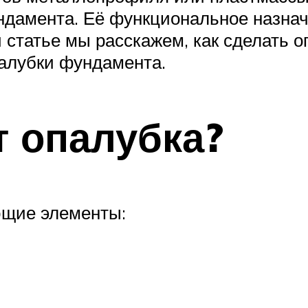
ндамента. Её функциональное назна
й статье мы расскажем, как сделать 
алубки фундамента.
т опалубка?
ющие элементы: