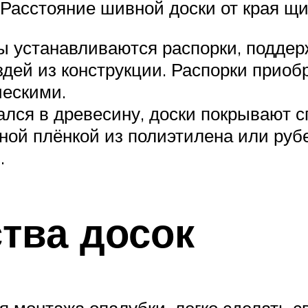
. Расстояние шивной доски от края щ
ны устанавливаются распорки, подде
ей из конструкции. Распорки приобр
ческими.
ывался в древесину, доски покрываю
ной плёнкой из полиэтилена или руб
.
ства досок
я монтажа опалубки, легко сделать с