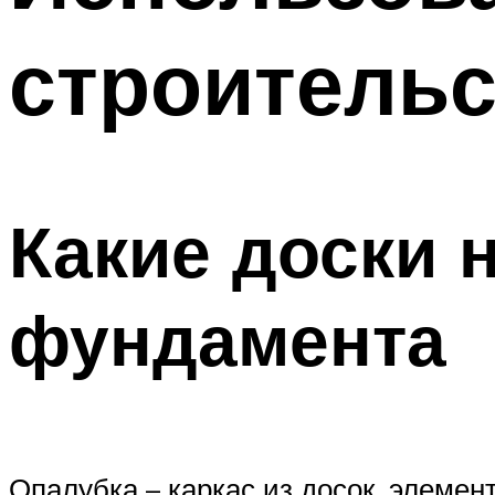
строительс
Какие доски 
фундамента
Опалубка – каркас из досок, элеме